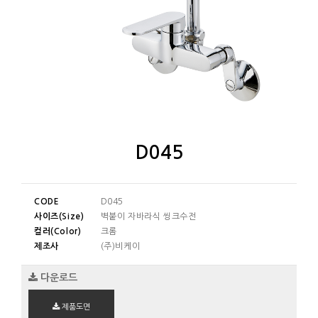
D045
CODE
D045
사이즈(Size)
벽붙이 자바라식 씽크수전
컬러(Color)
크롬
제조사
(주)비케이
다운로드
제품도면