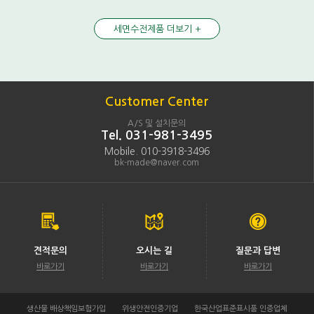
세면수전제품 더보기 +
Customer Center
A/S 및 설치문의
Tel. 031-981-3495
Mobile. 010-3918-3496
bk-made@naver.com
견적문의
오시는 길
질문과 답변
바로가기
바로가기
바로가기
생산물 배상책임보험가입
위생안전인증기업
한국산업표준표시품 인증업체