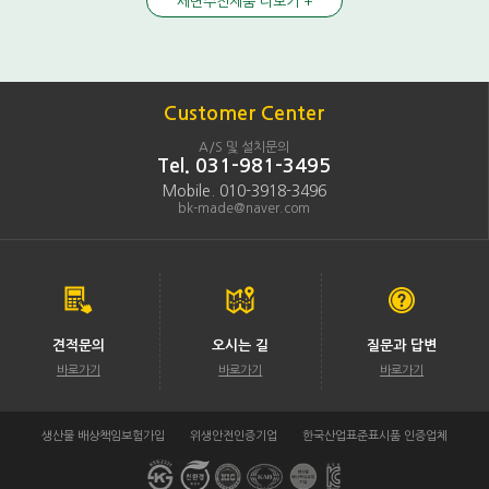
세면수전제품 더보기 +
Customer Center
A/S 및 설치문의
Tel. 031-981-3495
Mobile. 010-3918-3496
bk-made@naver.com
견적문의
오시는 길
질문과 답변
바로가기
바로가기
바로가기
생산물 배상책임보험가입
위생안전인증기업
한국산업표준표시품 인증업체