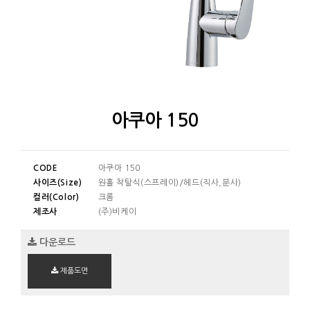
아쿠아 150
CODE
아쿠아 150
사이즈(Size)
원홀 착탈식(스프레이)/헤드(직사,분사)
컬러(Color)
크롬
제조사
(주)비케이
다운로드
제품도면