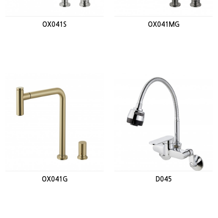
OX041S
OX041MG
OX041G
D045