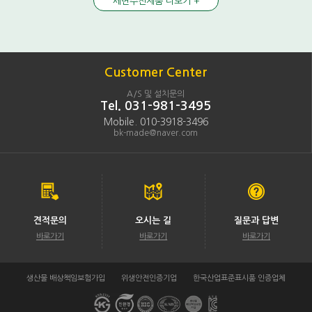
세면수전제품 더보기 +
Customer Center
A/S 및 설치문의
Tel. 031-981-3495
Mobile. 010-3918-3496
bk-made@naver.com
견적문의
오시는 길
질문과 답변
바로가기
바로가기
바로가기
생산물 배상책임보험가입
위생안전인증기업
한국산업표준표시품 인증업체