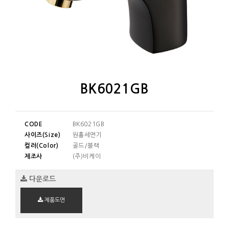
BK6021GB
CODE
BK6021GB
사이즈(Size)
원홀세면기
컬러(Color)
골드/블랙
제조사
(주)비케이
다운로드
제품도면