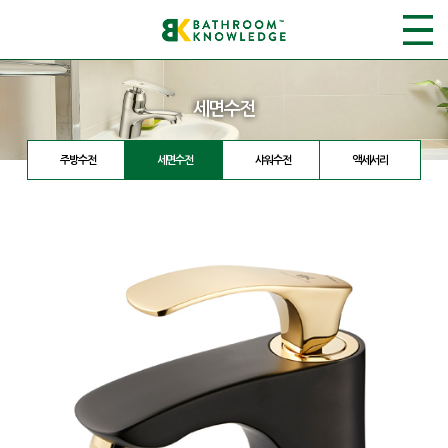
세면수전
주방수전
세면수전
샤워수전
액세서리