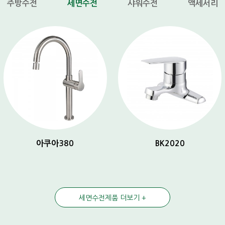
주방수전
세면수전
샤워수전
액세서리
아쿠아380
BK2020
세면수전제품 더보기 +