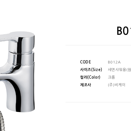
B0
CODE
B012A
사이즈(Size)
세면샤워용(원
컬러(Color)
크롬
제조사
(주)비케이