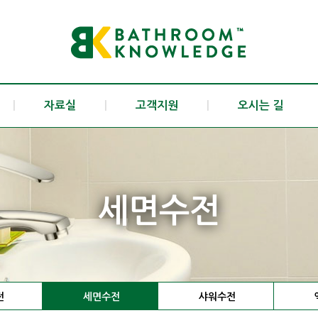
|
자료실
|
고객지원
|
오시는 길
세면수전
전
세면수전
샤워수전