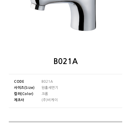
B021A
CODE
B021A
사이즈(Size)
원홀세면기
컬러(Color)
크롬
제조사
(주)비케이