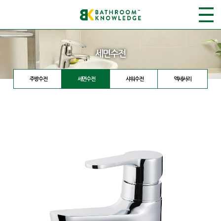
세면수전
주방수전
세면수전
샤워수전
액세서리