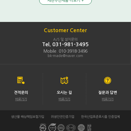
세면수전제품 더보기 +
Customer Center
A/S 및 설치문의
Tel. 031-981-3495
Mobile. 010-3918-3496
bk-made@naver.com
견적문의
오시는 길
질문과 답변
바로가기
바로가기
바로가기
생산물 배상책임보험가입
위생안전인증기업
한국산업표준표시품 인증업체