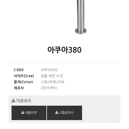
아쿠아380
CODE
아쿠아380
사이즈(Size)
탑볼 세면 수전
컬러(Color)
스텐/무광/304
제조사
(주)비케이
다운로드
제품도면
시험성적서