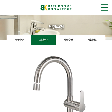
세면수전
주방수전
세면수전
샤워수전
액세서리