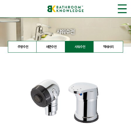
샤워수전
주방수전
세면수전
샤워수전
액세서리