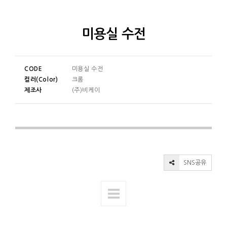
미용실 수전
CODE
미용실 수전
컬러(Color)
크롬
제조사
(주)비케이
SNS공유