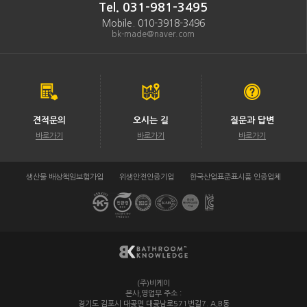
Tel. 031-981-3495
Mobile. 010-3918-3496
bk-made@naver.com
견적문의
오시는 길
질문과 답변
바로가기
바로가기
바로가기
생산물 배상책임보험가입
위생안전인증기업
한국산업표준표시품 인증업체
(주)비케이
/
본사,영업부 주소 :
경기도 김포시 대곶면 대곶남로571번길7. A,B동