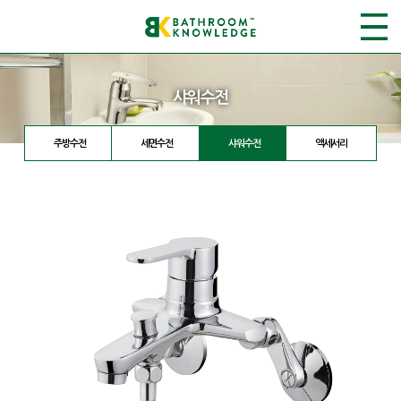
샤워수전
주방수전
세면수전
샤워수전
액세서리