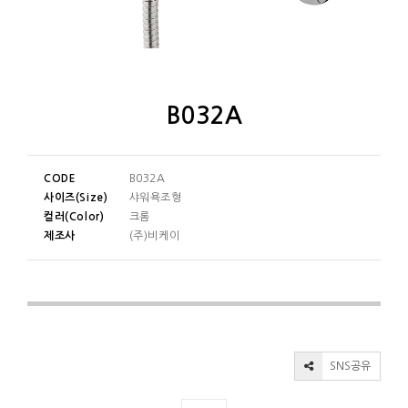
B032A
CODE
B032A
사이즈(Size)
샤워욕조형
컬러(Color)
크롬
제조사
(주)비케이
SNS공유