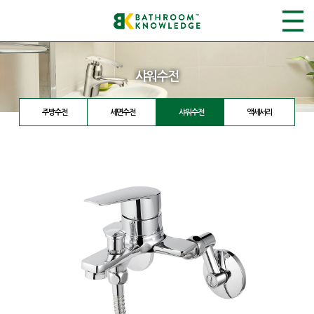
샤워수전
주방수전
세면수전
샤워수전
액세서리