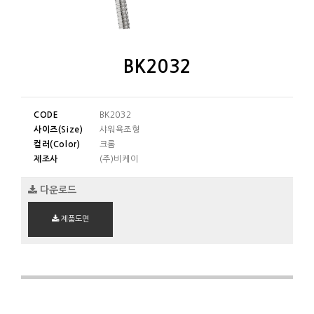
BK2032
CODE
BK2032
사이즈(Size)
샤워욕조형
컬러(Color)
크롬
제조사
(주)비케이
다운로드
제품도면