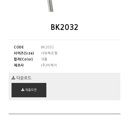
BK2032
CODE
BK2032
사이즈(Size)
샤워욕조형
컬러(Color)
크롬
제조사
(주)비케이
다운로드
제품도면