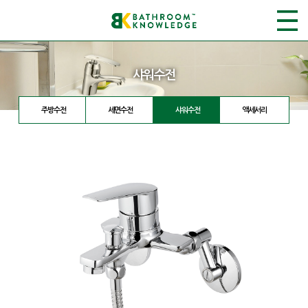
샤워수전
주방수전
세면수전
샤워수전
액세서리