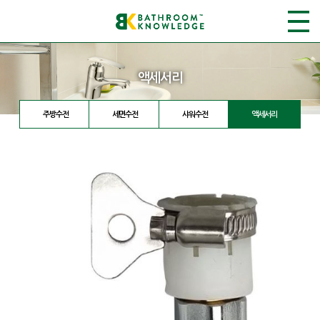
액세서리
주방수전
세면수전
샤워수전
액세서리