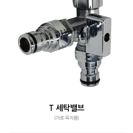
T 세탁밸브
(가로 꼭지용)