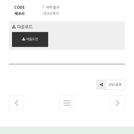
CODE
T 세탁밸브
제조사
(주)비케이
다운로드
제품도면
SNS공유