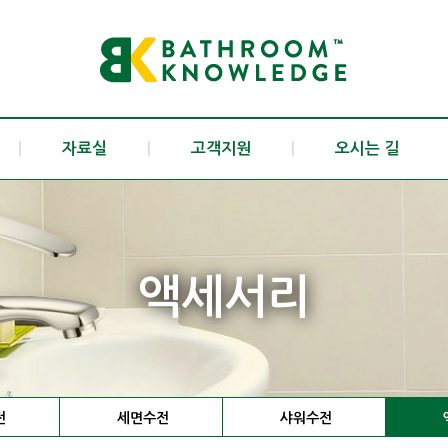
|
자료실
|
고객지원
|
오시는 길
액세서리
전
세면수전
샤워수전