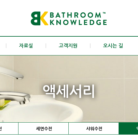
|
자료실
|
고객지원
|
오시는 길
액세서리
전
세면수전
샤워수전