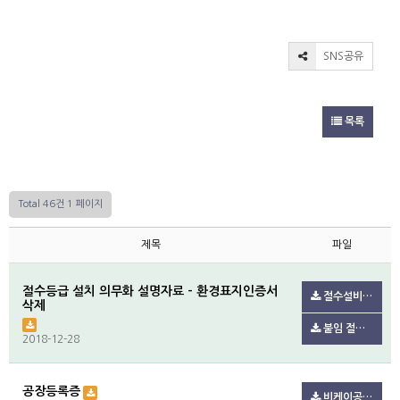
SNS공유
목록
Total 46건
1 페이지
제목
파일
절수등급 설치 의무화 설명자료 - 환경표지인증서
절수설비 설치 의무화 설명자료 배포.pdf(123.7K)
삭제
붙임 절수설비 및 절수제품 설치 의무화 설명자료2021.7..pdf(606.4K)
2018-12-28
공장등록증
비케이공장등록증.pdf(101.0K)