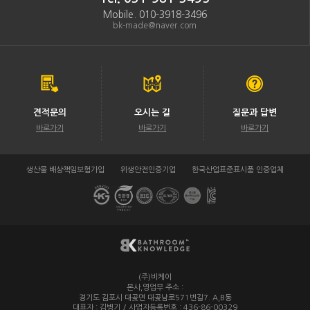
Mobile. 010-3918-3496
bk-made@naver.com
견적문의
오시는 길
질문과 답변
바로가기
바로가기
바로가기
생산물 배상책임보험가입
위생안전인증기업
한국산업표준표시품 인증업체
(주)비케이
/
본사,영업부 주소 :
경기도 김포시 대곶면 대곶남로571번길7. A,B동
대표자 : 김병기 / 사업자등록번호 : 436-86-00329