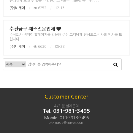
편리하게 보실 수 있습니다. PC, 스마트폰, 태블릿 등 다양 . . .
(주)비케이
|
6252
|
12-13
수전금구 제조전문업체
주식회사 비케이 홈페이지를 방문해 주신 고객님께 진심으로 감사의 인사를 드
립니다.
(주)비케이
|
6630
|
08-28
Customer Center
A/S 및 설치문의
Tel. 031-981-3495
Mobile. 010-3918-3496
bk-made@naver.com