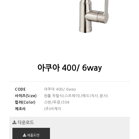
아쿠아 400/ 6way
CODE
아쿠아 400/ 6way
사이즈(Size)
원홀 착탈식(스프레이)/헤드(직사,분사)
컬러(Color)
스텐/무광/304
제조사
(주)비케이
다운로드
제품도면