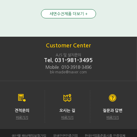
세면수전제품 더보기 +
Customer Center
A/S 및 설치문의
Tel. 031-981-3495
Mobile. 010-3918-3496
bk-made@naver.com
견적문의
오시는 길
질문과 답변
바로가기
바로가기
바로가기
생산물 배상책임보험가입
위생안전인증기업
한국산업표준표시품 인증업체