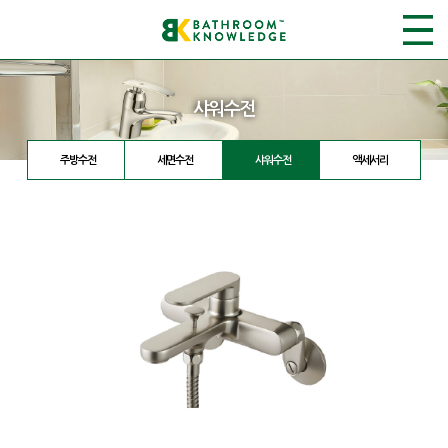
샤워수전
주방수전
세면수전
샤워수전
액세서리