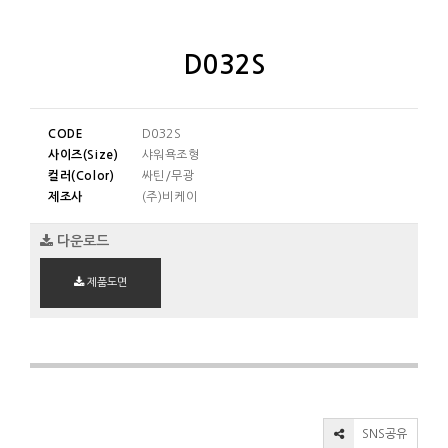
D032S
CODE
D032S
사이즈(Size)
샤워욕조형
컬러(Color)
싸틴/무광
제조사
(주)비케이
다운로드
제품도면
SNS공유