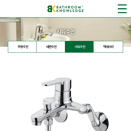
샤워수전
주방수전
세면수전
샤워수전
액세서리