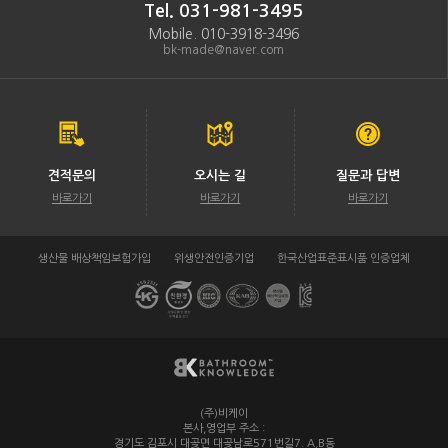
Tel. 031-981-3495
Mobile. 010-3918-3496
bk-made@naver.com
견적문의
오시는 길
질문과 답변
바로가기
바로가기
바로가기
생산물 배상책임보험가입
위생안전인증기업
한국산업표준표시품 인증업체
(주)비케이
/
본사,영업부 주소 :
경기도 김포시 대곶면 대곶남로571번길7. A,B동