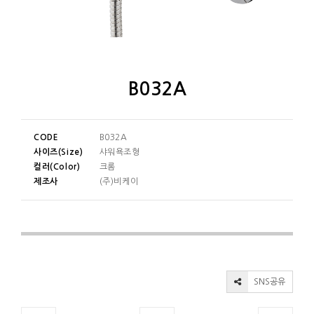
B032A
CODE
B032A
사이즈(Size)
샤워욕조형
컬러(Color)
크롬
제조사
(주)비케이
SNS공유