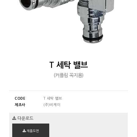
T 세탁 밸브
(커플링 꼭지용)
CODE
T 세탁 밸브
제조사
(주)비케이
다운로드
제품도면