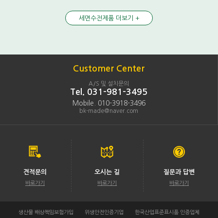
세면수전제품 더보기 +
Customer Center
A/S 및 설치문의
Tel. 031-981-3495
Mobile. 010-3918-3496
bk-made@naver.com
견적문의
오시는 길
질문과 답변
바로가기
바로가기
바로가기
생산물 배상책임보험가입
위생안전인증기업
한국산업표준표시품 인증업체